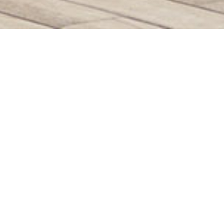
客户：KSO Summarecon Serpong
(A subsidiary of PT. Summarecon Agung, Tbk.)
位置：印度尼西亚雅加达塞尔蓬
面积：3 公顷
日期：2015
服务：景观设计
编号：IP376
项目简介：
TOWNLAND为塞尔蓬市的中心公寓综合体准备概念景观设计