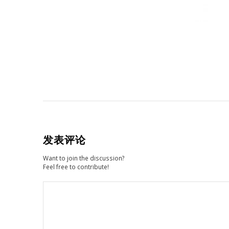
发表评论
Want to join the discussion?
Feel free to contribute!